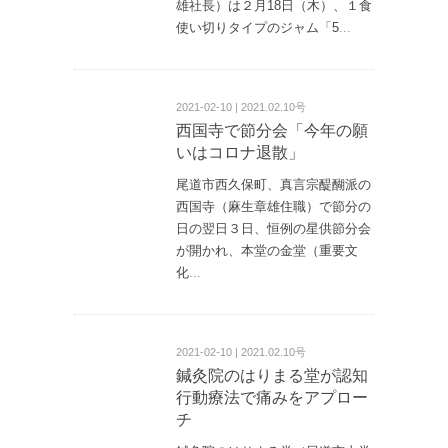
雄社長）は２月18日（木）、１食
使い切りタイプのジャム「5
...
2021-02-10 | 2021.02.10号
西国寺で節分会「今年の願
いはコロナ退散」
尾道市西久保町、真言宗醍醐派の
西国寺（麻生章雄住職）で節分の
日の翌日３日、恒例の星供節分会
が開かれ、本堂の金堂（重要文
化
...
2021-02-10 | 2021.02.10号
鍼灸院のはりまる堂が認知
行動療法で痛みをアプロー
チ