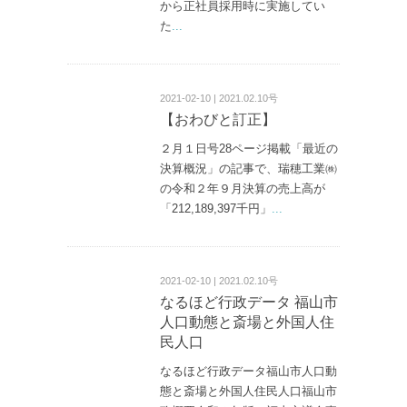
から正社員採用時に実施してい
た
...
2021-02-10 | 2021.02.10号
【おわびと訂正】
２月１日号28ページ掲載「最近の
決算概況」の記事で、瑞穂工業㈱
の令和２年９月決算の売上高が
「212,189,397千円」
...
2021-02-10 | 2021.02.10号
なるほど行政データ 福山市
人口動態と斎場と外国人住
民人口
なるほど行政データ福山市人口動
態と斎場と外国人住民人口福山市