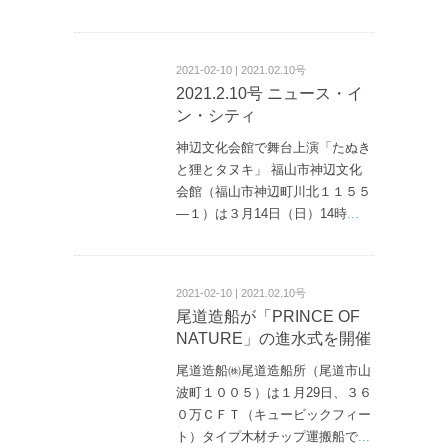
2021-02-10 | 2021.02.10号
2021.2.10号 ニュース・イ
ン・シティ
神辺文化会館で舞台上演「たぬき
と狸とタヌキ」 福山市神辺文化
会館（福山市神辺町川北１１５５
—１）は３月14日（日）14時
...
2021-02-10 | 2021.02.10号
尾道造船が「PRINCE OF
NATURE」の進水式を開催
尾道造船㈱尾道造船所（尾道市山
波町１００５）は１月29日、３６
０万ＣＦＴ（キュービックフィー
ト）タイプ木材チップ運搬船で
...