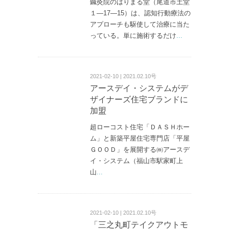
鍼灸院のはりまる堂（尾道市土堂
１—17—15）は、認知行動療法の
アプローチも駆使して治療に当た
っている。単に施術するだけ
...
2021-02-10 | 2021.02.10号
アースデイ・システムがデ
ザイナーズ住宅ブランドに
加盟
超ローコスト住宅「ＤＡＳＨホー
ム」と新築平屋住宅専門店「平屋
ＧＯＯＤ」を展開する㈱アースデ
イ・システム（福山市駅家町上
山
...
2021-02-10 | 2021.02.10号
「三之丸町テイクアウトモ