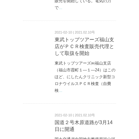
販売を開始している。電気の力
で
...
2021-02-10 | 2021.02.10号
東武トップツアーズ福山支
店がＰＣＲ検査販売代理と
して取扱を開始
東武トップツアーズ㈱福山支店
（福山市霞町１—１—24）はこの
ほど、にしたんクリニック新型コ
ロナウイルスＰＣＲ検査（自費
検
...
2021-02-10 | 2021.02.10号
国道２号木原道路が3月14
日に開通