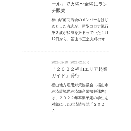
ール」で火曜〜金曜にラン
チ販売
福山駅前商店会のメンバーをはじ
めとした有志が、新型コロナ流行
第３波が猛威を振るっていた１月
12日から、福山市三之丸町のオ
...
2021-02-10 | 2021.02.10号
「２０２２福山エリア起業
ガイド」発行
福山地方雇用対策協議会（福山市
経済環境局経済部産業振興課内）
は、２０２２年卒業予定の学生を
対象にした経済情報誌「２０２
２
...