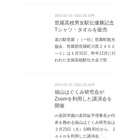
2021-02-10 | 2021.02.10号
世羅高校男女駅伝優勝記念
Tシャツ・タオルを販売
道の駅世羅（（一社）世羅町観光
協会、世羅郡世羅町川尻２４０２
—１）は１月31日、昨年12月に行
われた全国高校駅伝大会で世
...
2021-02-10 | 2021.02.10号
福山はぐくみ研究会が
Zoomを利用した講演会を
開催
㈻喜田学園の喜田紘平理事長が代
表を務める福山はぐくみ研究会は
２月23日（火）10時30分から、Ｚ
ｏｏｍを利用した講演会「
...