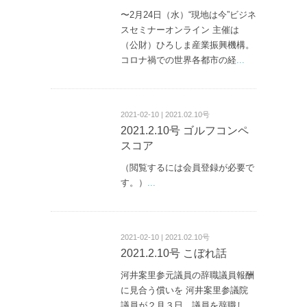
〜2月24日（水）“現地は今”ビジネ
スセミナーオンライン 主催は
（公財）ひろしま産業振興機構。
コロナ禍での世界各都市の経
...
2021-02-10 | 2021.02.10号
2021.2.10号 ゴルフコンペ
スコア
（閲覧するには会員登録が必要で
す。）
...
2021-02-10 | 2021.02.10号
2021.2.10号 こぼれ話
河井案里参元議員の辞職議員報酬
に見合う償いを 河井案里参議院
議員が２月３日、議員を辞職し