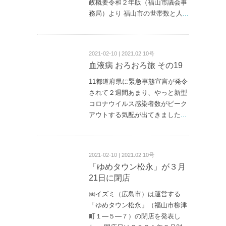
政概要令和２年版（福山市議会事
務局）より 福山市の世帯数と人
...
2021-02-10 | 2021.02.10号
血液病 おろおろ旅 その19
11都道府県に緊急事態宣言が発令
されて２週間あまり、やっと新型
コロナウイルス感染者数がピーク
アウトする気配が出てきました
...
2021-02-10 | 2021.02.10号
「ゆめタウン松永」が３月
21日に閉店
㈱イズミ（広島市）は運営する
「ゆめタウン松永」（福山市柳津
町１—５—７）の閉店を発表し