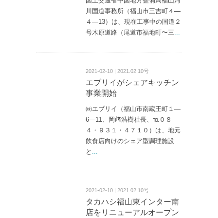
国土交通省中国地方整備局福山河
川国道事務所（福山市三吉町４—
４—13）は、現在工事中の国道２
号木原道路（尾道市福地町〜三
...
2021-02-10 | 2021.02.10号
エブリイがシェアキッチン
事業開始
㈱エブリイ（福山市南蔵王町１—
6—11、岡﨑浩樹社長、℡０８
４・９３１・４７１０）は、地元
飲食店向けのシェア型調理施設
と
...
2021-02-10 | 2021.02.10号
タカハシ福山東インター南
店をリニューアルオープン