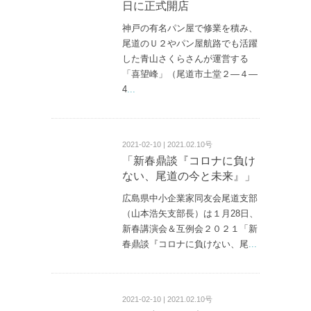
日に正式開店
神戸の有名パン屋で修業を積み、
尾道のＵ２やパン屋航路でも活躍
した青山さくらさんが運営する
「喜望峰」（尾道市土堂２—４—
4
...
2021-02-10 | 2021.02.10号
「新春鼎談『コロナに負け
ない、尾道の今と未来』」
広島県中小企業家同友会尾道支部
（山本浩矢支部長）は１月28日、
新春講演会＆互例会２０２１「新
春鼎談『コロナに負けない、尾
...
2021-02-10 | 2021.02.10号