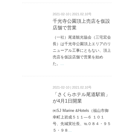
2021-02-10 | 2021.02.10号
千光寺公園頂上売店を仮設
店舗で営業
（一社）尾道観光協会（三宅宏会
長）は千光寺公園頂上エリアのリ
ニューアル工事にともない、頂上
売店を仮設店舗で営業を始め
た。
...
2021-02-10 | 2021.02.10号
「さくらホテル尾道駅前」
が4月1日開業
㈱SJ Marine &Hotels（福山市御
幸町上岩成５１１—６ １０１
号、先城実社長、℡０８４・９５
５・９８
...