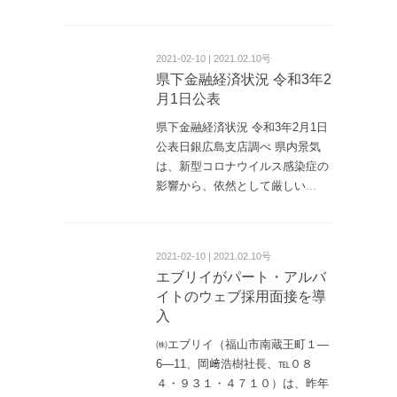
2021-02-10 | 2021.02.10号
県下金融経済状況 令和3年2
月1日公表
県下金融経済状況 令和3年2月1日
公表日銀広島支店調べ 県内景気
は、新型コロナウイルス感染症の
影響から、依然として厳しい
...
2021-02-10 | 2021.02.10号
エブリイがパート・アルバ
イトのウェブ採用面接を導
入
㈱エブリイ（福山市南蔵王町１—
6—11、岡﨑浩樹社長、℡０８
４・９３１・４７１０）は、昨年