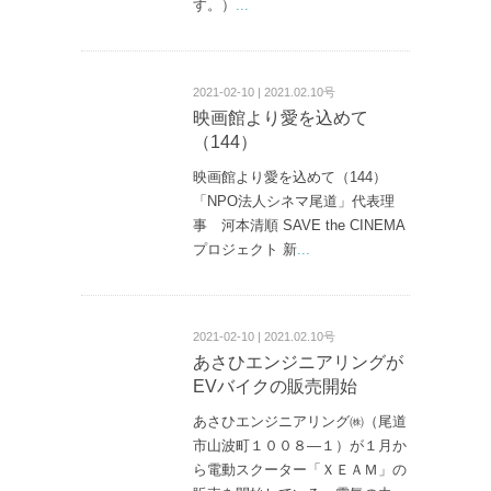
す。）
...
2021-02-10 | 2021.02.10号
映画館より愛を込めて
（144）
映画館より愛を込めて（144）
「NPO法人シネマ尾道」代表理
事 河本清順 SAVE the CINEMA
プロジェクト 新
...
2021-02-10 | 2021.02.10号
あさひエンジニアリングが
EVバイクの販売開始
あさひエンジニアリング㈱（尾道
市山波町１００８—１）が１月か
ら電動スクーター「ＸＥＡＭ」の