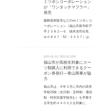
ミツボシコーポレーション
が「ワンタッチマフラー」
発売
服飾資材販売などの㈱ミツボシコ
ーポレーション（福山市新市町戸
手２３８２—６、槙本克司社長、
℡０８４７・52・３３３７）は
...
2021-02-10 | 2021.02.10号
福山市が高校生対象にスー
ツ類購入に利用できるクー
ポン券発行―青山商事が協
力
福山市は、今年３月に市内の高等
学校25校（全日制・定時制・通信
制・特別支援学校含む）を卒業す
る学生約４４００人を対象に、
...