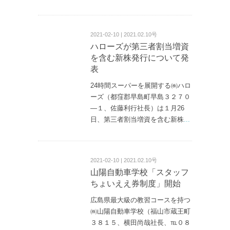
2021-02-10 | 2021.02.10号
ハローズが第三者割当増資
を含む新株発行について発
表
24時間スーパーを展開する㈱ハロ
ーズ（都窪郡早島町早島３２７０
—１、佐藤利行社長）は１月26
日、第三者割当増資を含む新株
...
2021-02-10 | 2021.02.10号
山陽自動車学校「スタッフ
ちょいええ券制度」開始
広島県最大級の教習コースを持つ
㈱山陽自動車学校（福山市蔵王町
３８１５、横田尚哉社長、℡０８