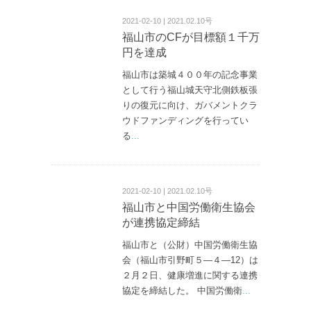
2021-02-10 | 2021.02.10号
福山市のCFが目標額１千万
円を達成
福山市は築城４００年の記念事業
として行う福山城天守北側鉄板張
りの復元に向け、ガバメントクラ
ウドファンディングを行ってい
る
...
2021-02-10 | 2021.02.10号
福山市と中国労働衛生協会
が連携協定締結
福山市と（公財）中国労働衛生協
会（福山市引野町５—４—12）は
２月２日、健康増進に関する連携
協定を締結した。 中国労働衛
...