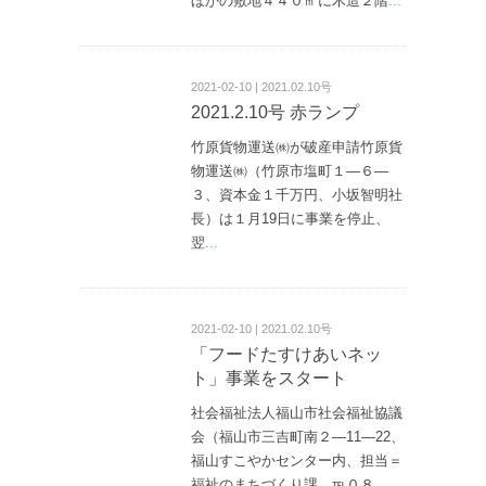
ほかの敷地４４０㎡に木造２階
...
2021-02-10 | 2021.02.10号
2021.2.10号 赤ランプ
竹原貨物運送㈱が破産申請竹原貨
物運送㈱（竹原市塩町１—６—
３、資本金１千万円、小坂智明社
長）は１月19日に事業を停止、
翌
...
2021-02-10 | 2021.02.10号
「フードたすけあいネッ
ト」事業をスタート
社会福祉法人福山市社会福祉協議
会（福山市三吉町南２—11—22、
福山すこやかセンター内、担当＝
福祉のまちづくり課、℡０８
...