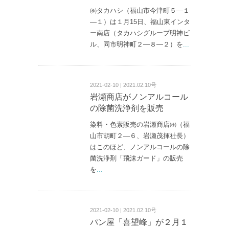
㈱タカハシ（福山市今津町５—１
—１）は１月15日、福山東インタ
ー南店（タカハシグループ明神ビ
ル、同市明神町２—８—２）を
...
2021-02-10 | 2021.02.10号
岩瀬商店がノンアルコール
の除菌洗浄剤を販売
染料・色素販売の岩瀬商店㈱（福
山市胡町２—６、岩瀬茂揮社長）
はこのほど、ノンアルコールの除
菌洗浄剤「飛沫ガード」の販売
を
...
2021-02-10 | 2021.02.10号
パン屋「喜望峰」が２月１