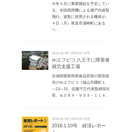
今年４月に事業開始を予定してい
る、水陸両用機による瀬戸内遊覧
飛行。遊覧に使用される機体が、
４日（月）尾道市浦崎町にある
ベ
...
2016-01-08 | 2016.01.10号
㈱エフピコ 八王子に障害者
就労支援工場
合成樹脂製簡易食品容器の製造販
売の㈱エフピコ（福山市曙町１
―13―15、佐藤守正代表取締役社
長、℡０８４・９５３・１１４
...
2016-01-08 | 2016.01.10号
2016.1.10号 経済レポー