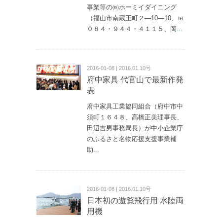
事業等の㈱ホーミイダイニング
（福山市南蔵王町２―10―10、℡
０８４・９４４・４１１５、岡
...
2016-01-08 | 2016.01.10号
府中家具 代官山で最新作発
表
府中家具工業協同組合（府中市中
須町１６４８、高橋正美理事長、
田辺吉男事務局長）が中小企業庁
のふるさと名物応援支援事業補
助
...
2016-01-08 | 2016.01.10号
日本初の遊覧飛行用 水陸両
用機