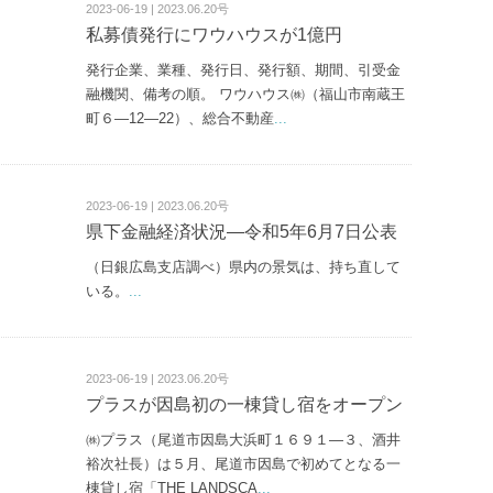
2023-06-19 | 2023.06.20号
私募債発行にワウハウスが1億円
発行企業、業種、発行日、発行額、期間、引受金
融機関、備考の順。 ワウハウス㈱（福山市南蔵王
町６—12—22）、総合不動産
...
2023-06-19 | 2023.06.20号
県下金融経済状況―令和5年6月7日公表
（日銀広島支店調べ）県内の景気は、持ち直して
いる。
...
2023-06-19 | 2023.06.20号
プラスが因島初の一棟貸し宿をオープン
㈱プラス（尾道市因島大浜町１６９１—３、酒井
裕次社長）は５月、尾道市因島で初めてとなる一
棟貸し宿「THE LANDSCA
...