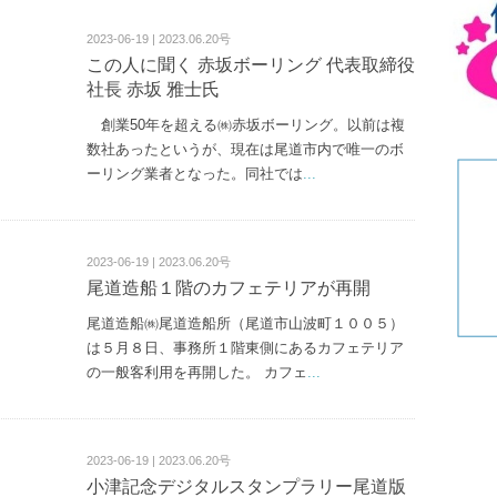
リ
ー
2023-06-19 | 2023.06.20号
この人に聞く 赤坂ボーリング 代表取締役
社長 赤坂 雅士氏
創業50年を超える㈱赤坂ボーリング。以前は複
数社あったというが、現在は尾道市内で唯一のボ
ーリング業者となった。同社では
...
2023-06-19 | 2023.06.20号
尾道造船１階のカフェテリアが再開
尾道造船㈱尾道造船所（尾道市山波町１００５）
は５月８日、事務所１階東側にあるカフェテリア
の一般客利用を再開した。 カフェ
...
2023-06-19 | 2023.06.20号
小津記念デジタルスタンプラリー尾道版