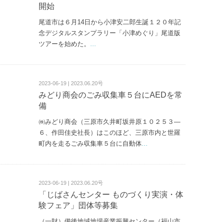
開始
尾道市は６月14日から小津安二郎生誕１２０年記
念デジタルスタンプラリー「小津めぐり」尾道版
ツアーを始めた。
...
2023-06-19 | 2023.06.20号
みどり商会のごみ収集車５台にAEDを常
備
㈱みどり商会（三原市久井町坂井原１０２５３—
６、作田佳史社長）はこのほど、三原市内と世羅
町内を走るごみ収集車５台に自動体
...
2023-06-19 | 2023.06.20号
「じばさんセンター ものづくり実演・体
験フェア」団体等募集
（一財）備後地域地場産業振興センター（福山市