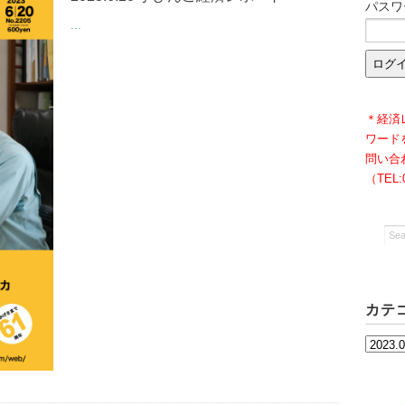
パスワ
...
＊経済
ワード
問い合
（TEL
カテ
カ
テ
ゴ