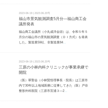
2023-06-19 | 2023.06.20号
福山市景気観測調査5月分―福山商工会
議所発表
福山商工会議所（小丸成洋会頭）は、令和５年５
月分の福山市の景気観測調査（ＤＩ方式）を発表
した。製造業59社、非製造業84
...
2023-06-19 | 2023.06.20号
三原の小林内科クリニックが事業承継で
開院
（医）翠聖会（小林賢悟理事長・院長）は三原市
内で30年以上地域医療に従事してきた（医）戸谷
整形外科医院（三原市宮浦３—2
...