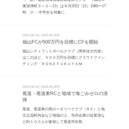
東深津町３—２—13）は８月20日（日）10時〜17
時、小 ・中学生を対象に
...
2023-06-19 | 2023.06.20号
福山FCが500万円を目標にCFを開始
福山シティフットボールクラブ（岡本佳大代表）
はこのほど、５００万円を目標にクラウドファン
ディング「＃ＯＮＥＦＵＫＵＹＡＭ
...
2023-06-19 | 2023.06.20号
尾道・尾道東RCと地域で海ごみゼロの清
掃
尾道、尾道東の両ロータリークラブ（ＲＣ）と地
元立花町内会など地域の人、市内企業の従業員な
ど約１００人が参加して尾道市向島
...