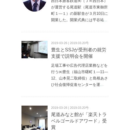
西日本旅客鉄道㈱（ＪＲ西日本）
が運営する尾道駅（尾道市東御所
町１—１）の新駅舎が３月10日に
開業した。開業式典には平谷祐
...
2019-03-26 | 2019.03.20号
豊生とSSJが受刑者の就労
支援で説明会を開催
足場工事や広告代理店業務などを
行う㈱豊生（福山市曙町１—11—
12、山本晃二取締役）と島根あさ
ひ社会復帰促進センターを運
...
2019-03-26 | 2019.03.20号
尾道みなと館が「楽天トラ
ベルゴールドアワード」受
賞