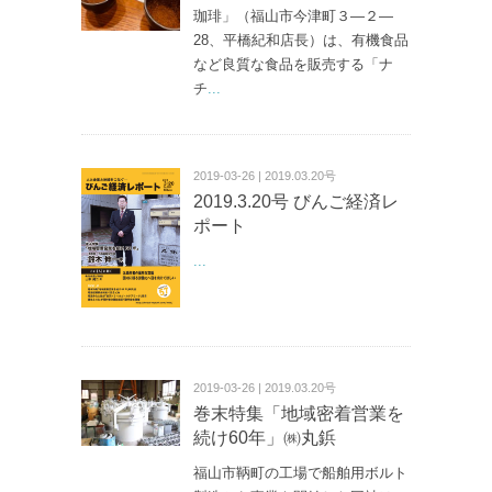
珈琲」（福山市今津町３—２—
28、平橋紀和店長）は、有機食品
など良質な食品を販売する「ナ
チ
...
2019-03-26 | 2019.03.20号
2019.3.20号 びんご経済レ
ポート
...
2019-03-26 | 2019.03.20号
巻末特集「地域密着営業を
続け60年」㈱丸鋲
福山市鞆町の工場で船舶用ボルト