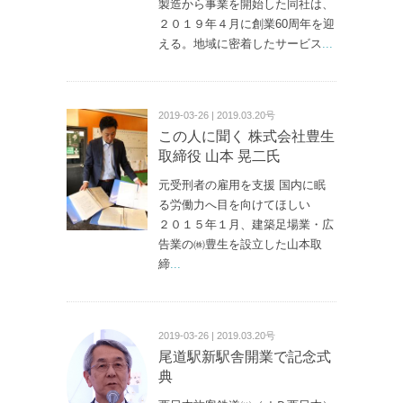
製造から事業を開始した同社は、
２０１９年４月に創業60周年を迎
える。地域に密着したサービス
...
2019-03-26 | 2019.03.20号
この人に聞く 株式会社豊生
取締役 山本 晃二氏
元受刑者の雇用を支援 国内に眠
る労働力へ目を向けてほしい
２０１５年１月、建築足場業・広
告業の㈱豊生を設立した山本取
締
...
2019-03-26 | 2019.03.20号
尾道駅新駅舎開業で記念式
典