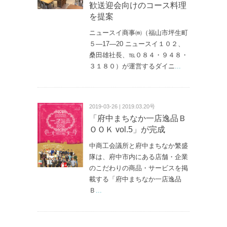
歓送迎会向けのコース料理
を提案
ニュースイ商事㈱（福山市坪生町
５—17—20 ニュースイ１０２、
桑田雄社長、℡０８４・９４８・
３１８０）が運営するダイニ
...
2019-03-26 | 2019.03.20号
「府中まちなか一店逸品Ｂ
ＯＯＫ vol.5」が完成
中商工会議所と府中まちなか繁盛
隊は、府中市内にある店舗・企業
のこだわりの商品・サービスを掲
載する「府中まちなか一店逸品
Ｂ
...