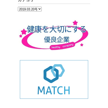
カ
テ
ゴ
リ
ー