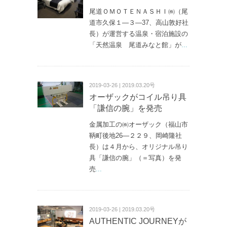
尾道ＯＭＯＴＥＮＡＳＨＩ㈱（尾
道市久保１—３—37、高山敦好社
長）が運営する温泉・宿泊施設の
「天然温泉 尾道みなと館」が
...
2019-03-26 | 2019.03.20号
オーザックがコイル吊り具
「謙信の腕」を発売
金属加工の㈱オーザック（福山市
鞆町後地26—２２９、岡崎隆社
長）は４月から、オリジナル吊り
具「謙信の腕」（＝写真）を発
売
...
2019-03-26 | 2019.03.20号
AUTHENTIC JOURNEYが