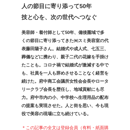
人の節目に寄り添って50年
技と心を、次の世代へつなぐ
美容師・着付師として50年、備後圏域で多
くの節目に寄り添ってきた㈲スミ美容室の代
表藤田陽子さん。結婚式や成人式、七五三、
葬儀などに携わり、親子二代の花嫁を手掛け
たことも。コロナ禍で結婚式が激減する中で
も、社員を一人も辞めさせることなく経営を
続けた。府中商工会議所女性会会長やロータ
リークラブ会長を歴任し、地域貢献にも尽
力。府中市内の小、中学校へ生理用品の配布
の提案も実現させた。人と街を思い、今も現
役で美容の現場に立ち続けている。
＊この記事の全文は登録会員（有料・紙面購