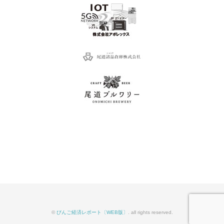
©
びんご経済レポート〔WEB版〕
. all rights reserved.