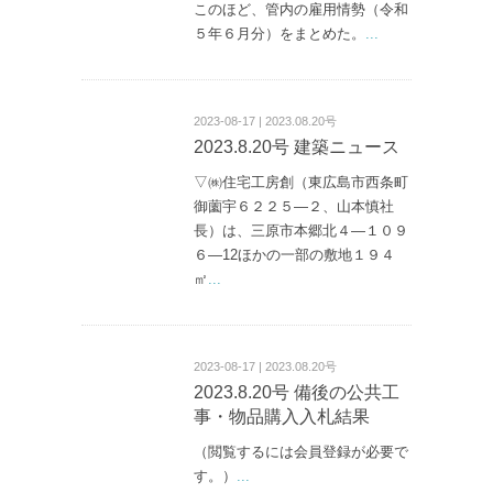
このほど、管内の雇用情勢（令和
５年６月分）をまとめた。
...
2023-08-17 | 2023.08.20号
2023.8.20号 建築ニュース
▽㈱住宅工房創（東広島市西条町
御薗宇６２２５—２、山本慎社
長）は、三原市本郷北４—１０９
６—12ほかの一部の敷地１９４
㎡
...
2023-08-17 | 2023.08.20号
2023.8.20号 備後の公共工
事・物品購入入札結果
（閲覧するには会員登録が必要で
す。）
...