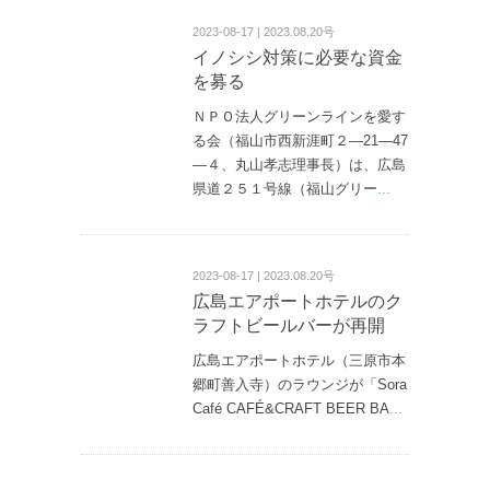
2023-08-17 | 2023.08.20号
イノシシ対策に必要な資金
を募る
ＮＰＯ法人グリーンラインを愛す
る会（福山市西新涯町２—21—47
—４、丸山孝志理事長）は、広島
県道２５１号線（福山グリー
...
2023-08-17 | 2023.08.20号
広島エアポートホテルのク
ラフトビールバーが再開
広島エアポートホテル（三原市本
郷町善入寺）のラウンジが「Sora
Café CAFÉ&CRAFT BEER BA
...