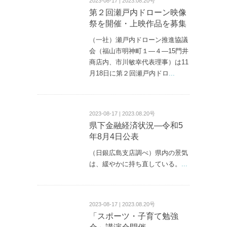
2023-08-17 | 2023.08.20号
第２回瀬戸内ドローン映像
祭を開催・上映作品を募集
（一社）瀬戸内ドローン推進協議
会（福山市明神町１—４—15門井
商店内、市川敏幸代表理事）は11
月18日に第２回瀬戸内ドロ
...
2023-08-17 | 2023.08.20号
県下金融経済状況―令和5
年8月4日公表
（日銀広島支店調べ）県内の景気
は、緩やかに持ち直している。
...
2023-08-17 | 2023.08.20号
「スポーツ・子育て勉強