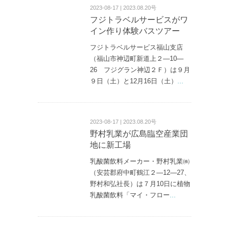
2023-08-17 | 2023.08.20号
フジトラベルサービスがワ
イン作り体験バスツアー
フジトラベルサービス福山支店
（福山市神辺町新道上２—10—
26 フジグラン神辺２Ｆ）は９月
９日（土）と12月16日（土）
...
2023-08-17 | 2023.08.20号
野村乳業が広島臨空産業団
地に新工場
乳酸菌飲料メーカー・野村乳業㈱
（安芸郡府中町鶴江２—12—27、
野村和弘社長）は７月10日に植物
乳酸菌飲料「マイ・フロー
...