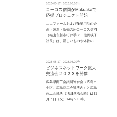
2023-08-17 | 2023.08.20号
コーコス信岡がMakuakeで
応援プロジェクト開始
ユニフォームおよび作業用品の企
画・製造・販売の㈱コーコス信岡
（福山市新市町戸手68、信岡映子
社長）は、新しいものや体験の
...
2023-08-17 | 2023.08.20号
ビジネスネットワーク拡大
交流会２０２３を開催
広島県商工会議所連合会（広島市
中区、広島商工会議所内）と広島
商工会議所（池田晃治会頭）は11
月７日（火）14時〜16時、
...