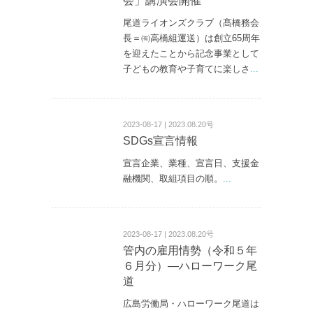
会」講演会開催
尾道ライオンズクラブ（髙橋務会
長＝㈲高橋組運送）は創立65周年
を迎えたことから記念事業として
子どもの教育や子育てに楽しさ
...
2023-08-17 | 2023.08.20号
SDGs宣言情報
宣言企業、業種、宣言日、支援金
融機関、取組項目の順。
...
2023-08-17 | 2023.08.20号
管内の雇用情勢（令和５年
６月分）―ハローワーク尾
道
広島労働局・ハローワーク尾道は