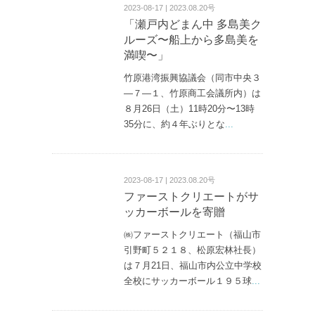
2023-08-17 | 2023.08.20号
「瀬戸内どまん中 多島美ク
ルーズ〜船上から多島美を
満喫〜」
竹原港湾振興協議会（同市中央３
—７—１、竹原商工会議所内）は
８月26日（土）11時20分〜13時
35分に、約４年ぶりとな
...
2023-08-17 | 2023.08.20号
ファーストクリエートがサ
ッカーボールを寄贈
㈱ファーストクリエート（福山市
引野町５２１８、松原宏林社長）
は７月21日、福山市内公立中学校
全校にサッカーボール１９５球
...