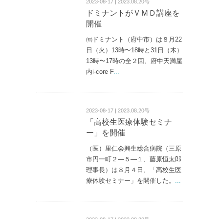
2023-08-17 | 2023.08.20号
ドミナントがＶＭＤ講座を
開催
㈲ドミナント（府中市）は８月22
日（火）13時〜18時と31日（木）
13時〜17時の全２回、府中天満屋
内i-core F
...
2023-08-17 | 2023.08.20号
「高校生医療体験セミナ
ー」を開催
（医）里仁会興生総合病院（三原
市円一町２—５—１、藤原恒太郎
理事長）は８月４日、「高校生医
療体験セミナー」を開催した。
...