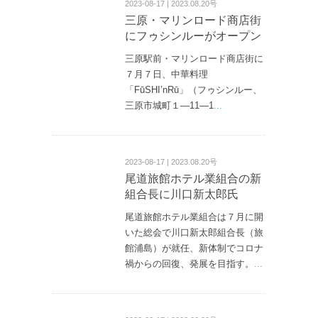
2023-08-17 | 2023.08.20号
三原・マリンロード商店街
にフゥシンルーがオープン
三原駅前・マリンロード商店街に
７月７日、中華料理
「FūSHI’nRū」（フゥシンルー、
三原市城町１—11—1
...
2023-08-17 | 2023.08.20号
尾道旅館ホテル業組合の新
組合長に川口新太郎氏
尾道旅館ホテル業組合は７月に開
いた総会で川口新太郎組合長（旅
館浦島）が就任、新体制でコロナ
禍からの回復、発展を目指す。
...