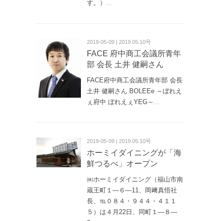
す。）
...
2019-05-09 | 2019.05.10号
FACE 府中商工会議所青年
部 会長 土井 健嗣さん
FACE府中商工会議所青年部 会長
土井 健嗣さん BOLEEe ～ぼれえ
ぇ府中 ぼれえぇYEG～
...
2019-05-09 | 2019.05.10号
ホーミイダイニングが「海
鮮つるべ」オープン
㈱ホーミイダイニング（福山市南
蔵王町１—６—11、岡﨑真悟社
長、℡０８４・９４４・４１１
５）は４月22日、同町１—８—