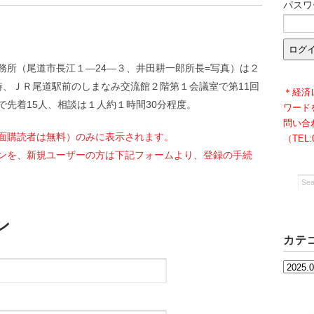
パスワ
務所（尾道市長江１―24―３、井田耕一郎所長=写真）は２
9時、ＪＲ尾道駅前のしまなみ交流館２階第１会議室で第11回
＊経済
先着15人、相談は１人約１時間30分程度。
ワード
問い合
面購読者は無料）のみに表示されます。
（TEL
ンを、新規ユーザーの方は下記フォームより、登録の手続
ン
カテ
カ
テ
ゴ