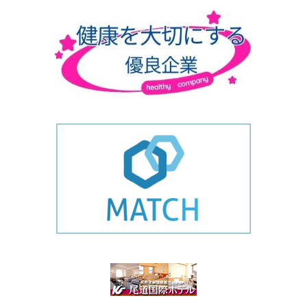
ゴ
リ
ー