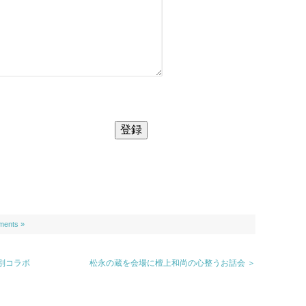
ents »
別コラボ
松永の蔵を会場に檀上和尚の心整うお話会 ＞