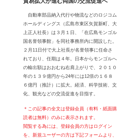
貿易拡大が進む両国の交流促進へ
自動車部品納入代行や物流などのロジコム
ホールディングス（広島市東区矢賀新町、大
上正人社長）は３月１日、「在広島モンゴル
国名誉領事館」を同社事務所内に開設した。
２月11日付で大上社長が名誉領事に任命さ
れており、任期は４年。日本からモンゴルへ
の輸出額はおおむね右肩上がりで、２０１０
年の１３９億円から24年には12倍の１６８
６億円（推計）に拡大。経済、科学技術、文
化、観光などの交流促進を目指す。
＊この記事の全文は登録会員（有料・紙面購
読者は無料）のみに表示されます。
閲覧する為には、登録会員の方はログイン
を、新規ユーザーの方は下記フォームより、