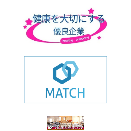
テ
ゴ
リ
ー