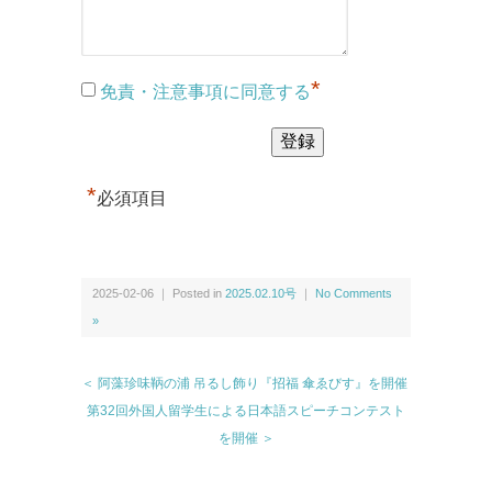
*
免責・注意事項に同意する
*
必須項目
2025-02-06 ｜ Posted in
2025.02.10号
｜
No Comments
»
＜ 阿藻珍味鞆の浦 吊るし飾り『招福 傘ゑびす』を開催
第32回外国人留学生による日本語スピーチコンテスト
を開催 ＞