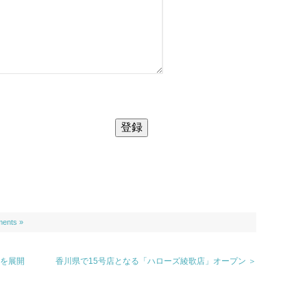
ents »
務を展開
香川県で15号店となる「ハローズ綾歌店」オープン ＞