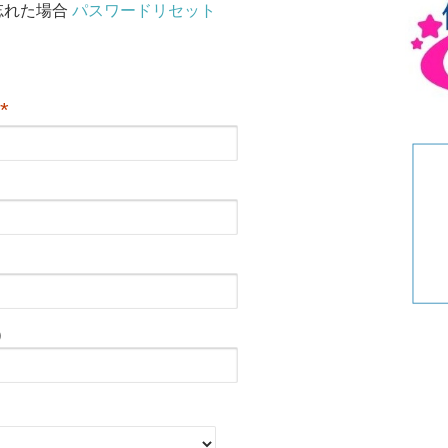
リ
忘れた場合
パスワードリセット
ー
*
）