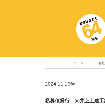
ホーム
会社
2024.11.10号
私募債発行―㈲井上土建工