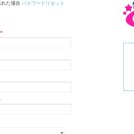
リ
忘れた場合
パスワードリセット
ー
*
）