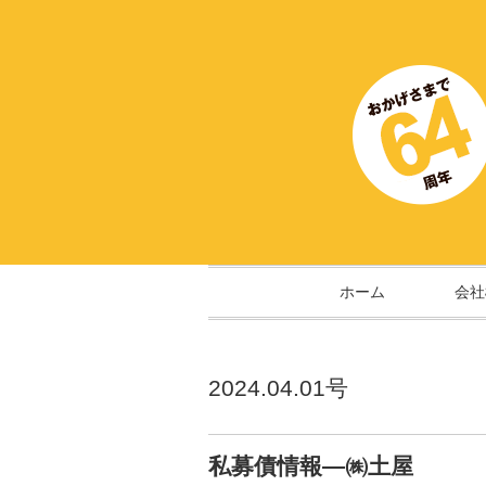
ホーム
会社
2024.04.01号
私募債情報―㈱土屋