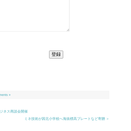
ents »
ビジネス商談会開催
ミネ技術が因北小学校へ海抜標高プレートなど寄贈 ＞