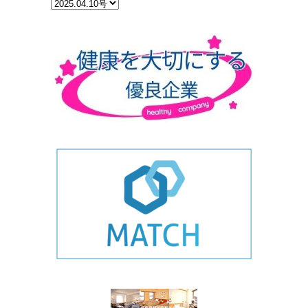
カ
テ
ゴ
リ
ー