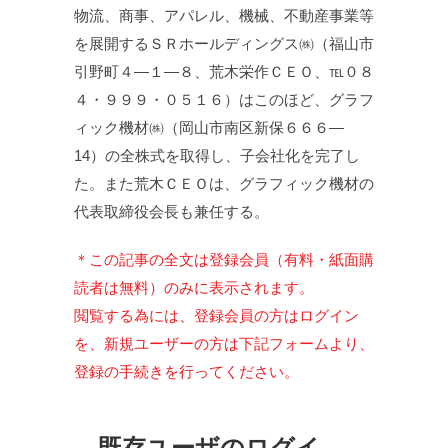
物流、商事、アパレル、機械、不動産事業等
を展開するＳＲホールディングス㈱（福山市
引野町４—１—８、荒木栄作ＣＥＯ、℡０８
４・９９９・０５１６）はこのほど、グラフ
ィック機材㈱（岡山市南区新保６６６—
14）の全株式を取得し、子会社化を完了し
た。また荒木ＣＥＯは、グラフィック機材の
代表取締役会長も兼任する。
＊この記事の全文は登録会員（有料・紙面購
読者は無料）のみに表示されます。
閲覧する為には、登録会員の方はログイン
を、新規ユーザーの方は下記フォームより、
登録の手続きを行ってください。
既存ユーザのログイ