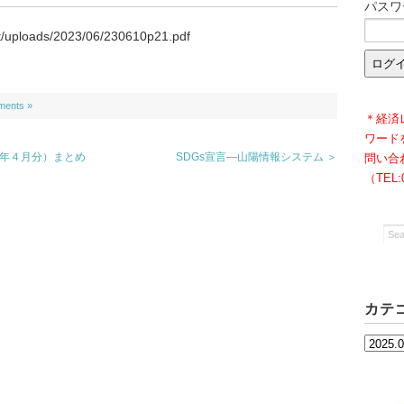
パスワ
nt/uploads/2023/06/230610p21.pdf
ents »
＊経済
ワード
５年４月分）まとめ
SDGs宣言―山陽情報システム ＞
問い合
（TEL
カテ
カ
テ
ゴ