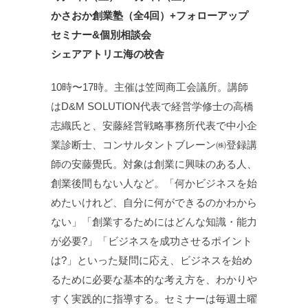
かさおか創業塾（全4回）+フォローアップ
セミナー&個別相談会
シェアアトリエ海の校舎
10時〜17時。主催は笠岡商工会議所。講師
はD&M SOLUTION代表で経営学修士の高橋
志織氏と、安藤経営戦略事務所代表で中小企
業診断士、コンサルタントブレーン㈱登録講
師の安藤覺氏。対象は創業に興味のある人、
創業後間もない人など。「何かビジネスを始
めたいけれど、自分に何ができるのかわから
ない」「創業するためにはどんな知識・能力
が必要?」「ビジネスを成功させるポイント
は?」といった疑問に応え、ビジネスを始め
るために必要な基本的な考え方を、わかりや
すく実践的に指導する。セミナーは毎週土曜