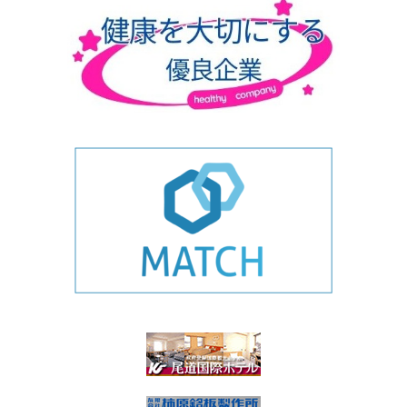
ゴ
リ
ー