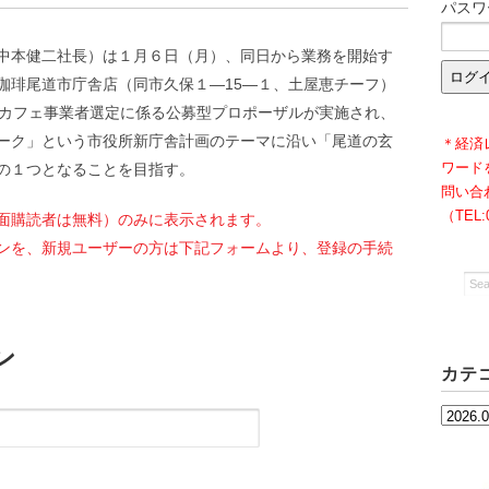
パスワ
中本健二社長）は１月６日（月）、同日から業務を開始す
珈琲尾道市庁舎店（同市久保１—15—１、土屋恵チーフ）
舎カフェ事業者選定に係る公募型プロポーザルが実施され、
ーク」という市役所新庁舎計画のテーマに沿い「尾道の玄
＊経済
ワード
の１つとなることを目指す。
問い合
（TEL
面購読者は無料）のみに表示されます。
ンを、新規ユーザーの方は下記フォームより、登録の手続
ン
カテ
カ
テ
ゴ