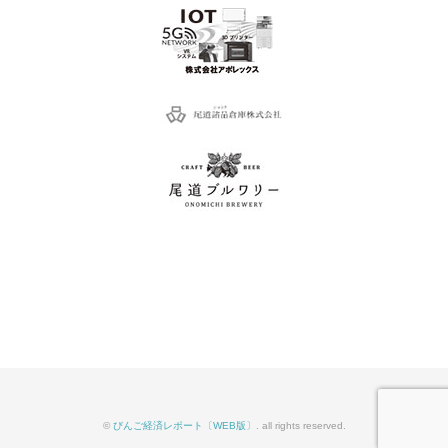
©
びんご経済レポート〔WEB版〕
. all rights reserved.