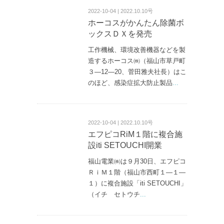
2022-10-04 | 2022.10.10号
ホーコスがかんたん除菌ボ
ックスＤＸを発売
工作機械、環境改善機器などを製
造するホーコス㈱（福山市草戸町
３—12—20、菅田雅夫社長）はこ
のほど、感染症拡大防止製品
...
2022-10-04 | 2022.10.10号
エフピコRiM１階に複合施
設iti SETOUCHI開業
福山電業㈱は９月30日、エフピコ
ＲｉＭ１階（福山市西町１—１—
１）に複合施設「iti SETOUCHI」
（イチ セトウチ
...