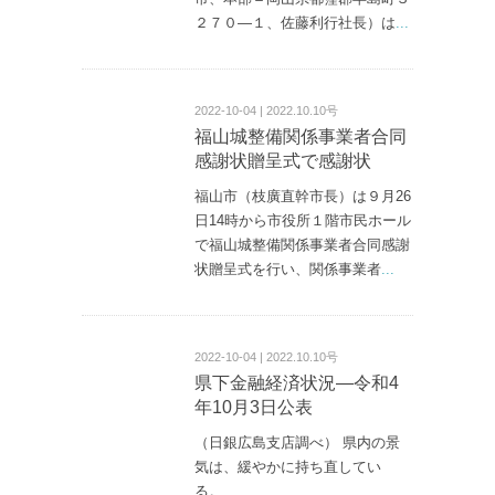
２７０—１、佐藤利行社長）は
...
2022-10-04 | 2022.10.10号
福山城整備関係事業者合同
感謝状贈呈式で感謝状
福山市（枝廣直幹市長）は９月26
日14時から市役所１階市民ホール
で福山城整備関係事業者合同感謝
状贈呈式を行い、関係事業者
...
2022-10-04 | 2022.10.10号
県下金融経済状況―令和4
年10月3日公表
（日銀広島支店調べ） 県内の景
気は、緩やかに持ち直してい
る。
...