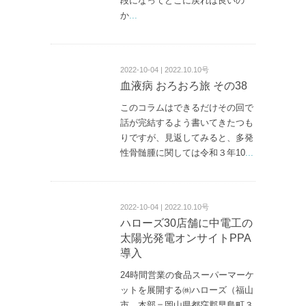
段になってどこに戻れば良いの
か
...
2022-10-04 | 2022.10.10号
血液病 おろおろ旅 その38
このコラムはできるだけその回で
話が完結するよう書いてきたつも
りですが、見返してみると、多発
性骨髄腫に関しては令和３年10
...
2022-10-04 | 2022.10.10号
ハローズ30店舗に中電工の
太陽光発電オンサイトPPA
導入
24時間営業の食品スーパーマーケ
ットを展開する㈱ハローズ（福山
市、本部＝岡山県都窪郡早島町３