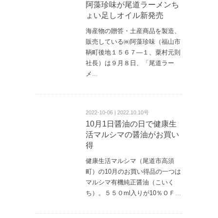
阿藻珍味が尾道ラーメンち
ょい足しオイル新発売
海産物の贈答・土産商品を製造、
販売している㈱阿藻珍味（福山市
鞆町後地１５６７—１、粟村元則
社長）は９月８日、「尾道ラー
メ
...
2022-10-06 | 2022.10.10号
10月1日醤油の日で健康生
活マルシマの醤油がお買い
得
健康生活マルシマ（尾道市高須
町）の10月のお買い得品の一つは
マルシマ有機純正醤油（こいく
ち）。５５０ml入りが10％ＯＦ
...