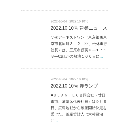
2022-10-04 | 2022.10.10号
2022.10.10号 建築ニュース
▽㈱アーネストワン（東京都西東
京市北原町３—２—22、松林重行
社長）は、三原市皆実６—１７１
８—81ほかの敷地１６０㎡に
...
2022-10-04 | 2022.10.10号
2022.10.10号 赤ランプ
■ＵＬＡＮＴＥＣ合同会社（廿日
市市、浦靖彦代表社員）は９月８
日、広島地裁から破産開始決定を
受けた。破産管財人は木村要治
弁
...