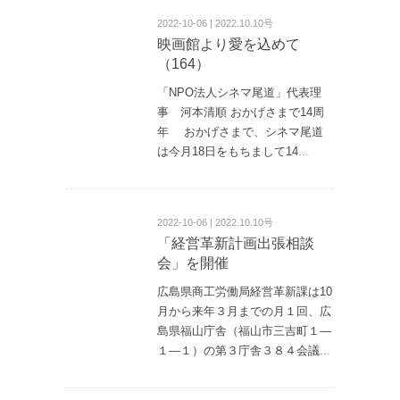
2022-10-06 | 2022.10.10号
映画館より愛を込めて
（164）
「NPO法人シネマ尾道」代表理
事 河本清順 おかげさまで14周
年 おかげさまで、シネマ尾道
は今月18日をもちまして14
...
2022-10-06 | 2022.10.10号
「経営革新計画出張相談
会」を開催
広島県商工労働局経営革新課は10
月から来年３月までの月１回、広
島県福山庁舎（福山市三吉町１—
１—１）の第３庁舎３８４会議
...