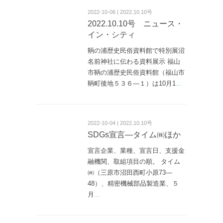
2022-10-06 | 2022.10.10号
2022.10.10号 ニュース・
イン・シティ
鞆の浦歴史民俗資料館で特別展沼
名前神社に伝わる資料展示 福山
市鞆の浦歴史民俗資料館（福山市
鞆町後地５３６—１）は10月1
...
2022-10-04 | 2022.10.10号
SDGs宣言―タイム㈱ほか
宣言企業、業種、宣言日、支援金
融機関、取組項目の順。 タイム
㈱（三原市沼田西町小原73—
48）、精密機械部品製造業、５
月
...