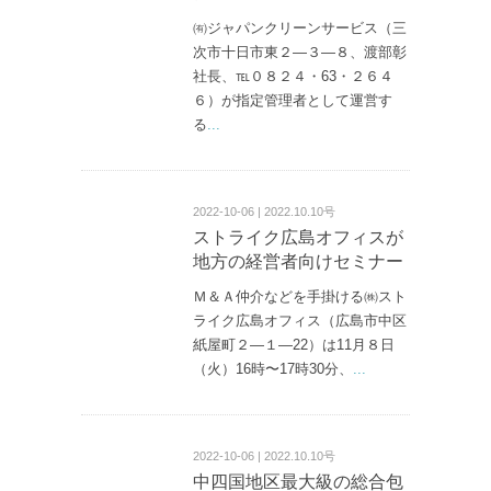
㈲ジャパンクリーンサービス（三
次市十日市東２—３—８、渡部彰
社長、℡０８２４・63・２６４
６）が指定管理者として運営す
る
...
2022-10-06 | 2022.10.10号
ストライク広島オフィスが
地方の経営者向けセミナー
Ｍ＆Ａ仲介などを手掛ける㈱スト
ライク広島オフィス（広島市中区
紙屋町２—１—22）は11月８日
（火）16時〜17時30分、
...
2022-10-06 | 2022.10.10号
中四国地区最大級の総合包