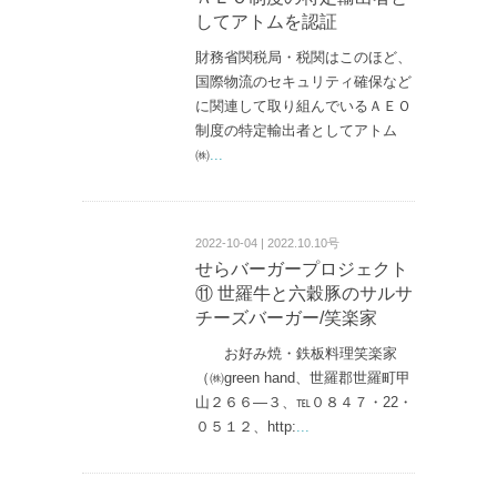
してアトムを認証
財務省関税局・税関はこのほど、
国際物流のセキュリティ確保など
に関連して取り組んでいるＡＥＯ
制度の特定輸出者としてアトム
㈱
...
2022-10-04 | 2022.10.10号
せらバーガープロジェクト
⑪ 世羅牛と六穀豚のサルサ
チーズバーガー/笑楽家
お好み焼・鉄板料理笑楽家
（㈱green hand、世羅郡世羅町甲
山２６６—３、℡０８４７・22・
０５１２、http:
...