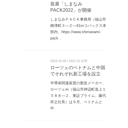
装展「しまなみ
PACK2022」が開催
しまなみＰＡＣＫ事務局（福山市
柳津町３—２—41㈱コパックス本
部内、https://www.shimanami-
pack
...
2022-10-06 | 2022.10.10号
ローツェのベトナムと中国
でそれぞれ新工場を設立
半導体関連装置の製造メーカー、
ローツェ㈱（福山市神辺町道上１
５８８—２、東証プライム、藤代
祥之社長）は９月、ベトナムと
中
...