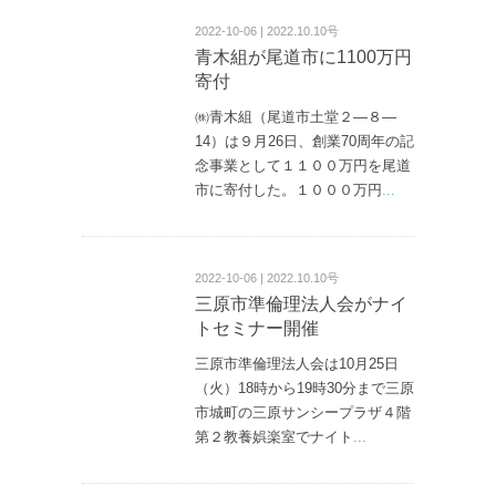
2022-10-06 | 2022.10.10号
青木組が尾道市に1100万円
寄付
㈱青木組（尾道市土堂２—８—
14）は９月26日、創業70周年の記
念事業として１１００万円を尾道
市に寄付した。１０００万円
...
2022-10-06 | 2022.10.10号
三原市準倫理法人会がナイ
トセミナー開催
三原市準倫理法人会は10月25日
（火）18時から19時30分まで三原
市城町の三原サンシープラザ４階
第２教養娯楽室でナイト
...