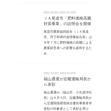
2022-10-04 | 2022.10.10号
ＪＡ尾道市「肥料価格高騰
対策事業」の説明会を開催
尾道市農業協同組合（ＪＡ尾道
市、丹下和博代表理事組合長）は
今年７月に肥料価格の高騰による
農業経営者への影響を緩和するた
め
...
2022-10-04 | 2022.10.10号
福山通運が近畿運輸局長か
ら表彰
福山通運㈱（福山市、小丸成洋社
長）は９月９日、近畿運輸局長か
ら交通関係環境保全優良事業者等
表彰の対象者として表彰を受け