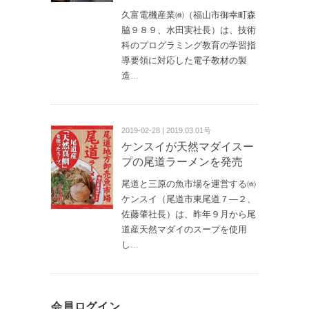
久富電機産業㈱（福山市御幸町森
脇９８９、水田実社長）は、技術
科のプログラミング教育の学習指
導要領に対応した電子教材の製
造
...
2019-02-28 | 2019.03.01号
ケンスイが天然マダイスー
プの尾道ラーメンを発売
尾道と三原の魚市場を運営する㈱
ケンスイ（尾道市東尾道７—２、
佐藤肇社長）は、昨年９月から尾
道産天然マダイのスープを使用
し
...
会員ログイン