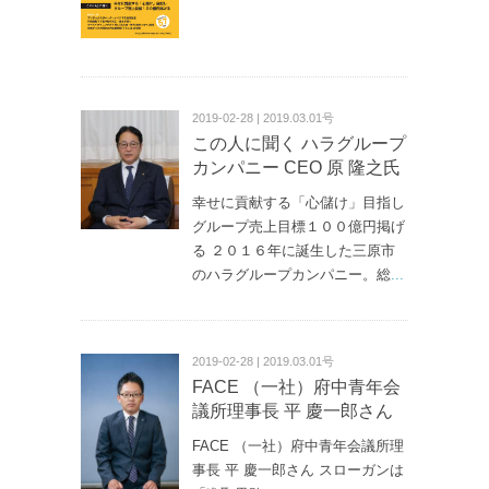
2019-02-28 | 2019.03.01号
この人に聞く ハラグループ
カンパニー CEO 原 隆之氏
幸せに貢献する「心儲け」目指し
グループ売上目標１００億円掲げ
る ２０１６年に誕生した三原市
のハラグループカンパニー。総
...
2019-02-28 | 2019.03.01号
FACE （一社）府中青年会
議所理事長 平 慶一郎さん
FACE （一社）府中青年会議所理
事長 平 慶一郎さん スローガンは