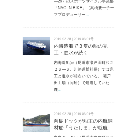
—29）のスポーツサイクル事業部
「NAGI N BIKE」（髙橋要一チー
フプロデューサー
...
2019-02-28 | 2019.03.01号
内海造船で３隻の船の完
工・進水が続く
内海造船㈱（尾道市瀬戸田町沢２
２６—６、川路道博社長）では完
工と進水が相次いでいる。 瀬戸
田工場（同所）で建造していた
鹿
...
2019-02-28 | 2019.03.01号
向島ドックが船主の内航鋼
材船「うたしま」が就航