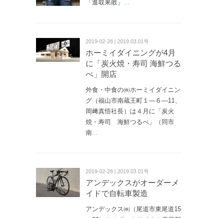
「進取果敢」
...
2019-02-28 | 2019.03.01号
ホーミイダイニングが4月
に「炭火焼・寿司 海鮮つる
べ」開店
外食・中食の㈱ホーミイダイニン
グ（福山市南蔵王町１—６—11、
岡﨑真悟社長）は４月に「炭火
焼・寿司 海鮮つるべ」（同市
南
...
2019-02-28 | 2019.03.01号
アンデックスがオーダーメ
イドで自転車製造
アンデックス㈱（尾道市東尾道15