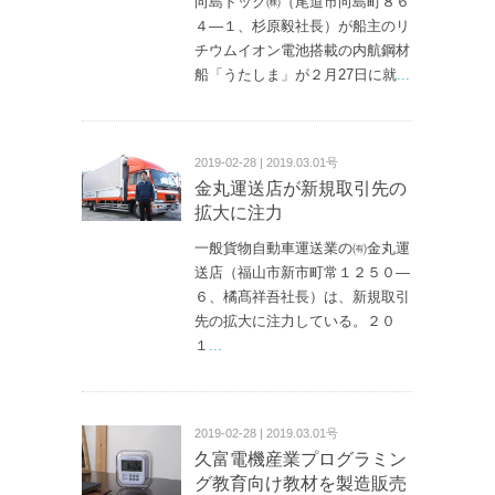
向島ドック㈱（尾道市向島町８６
４—１、杉原毅社長）が船主のリ
チウムイオン電池搭載の内航鋼材
船「うたしま」が２月27日に就
...
2019-02-28 | 2019.03.01号
金丸運送店が新規取引先の
拡大に注力
一般貨物自動車運送業の㈲金丸運
送店（福山市新市町常１２５０—
６、橘髙祥吾社長）は、新規取引
先の拡大に注力している。２０
１
...
2019-02-28 | 2019.03.01号
久富電機産業プログラミン
グ教育向け教材を製造販売