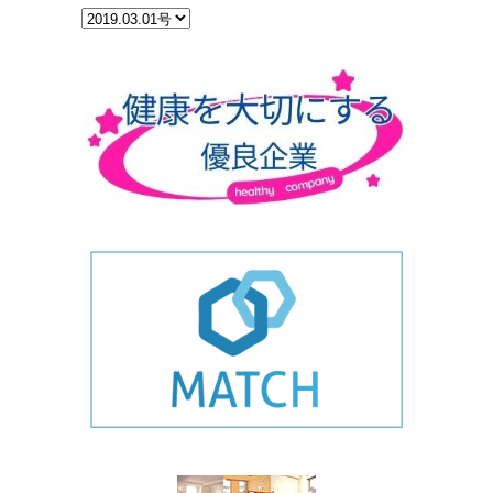
カ
テ
ゴ
リ
ー