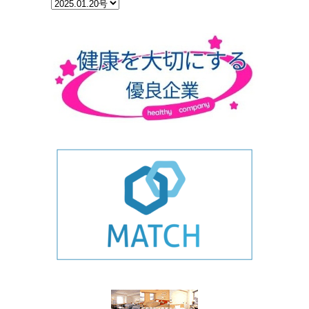
カ
テ
ゴ
リ
ー