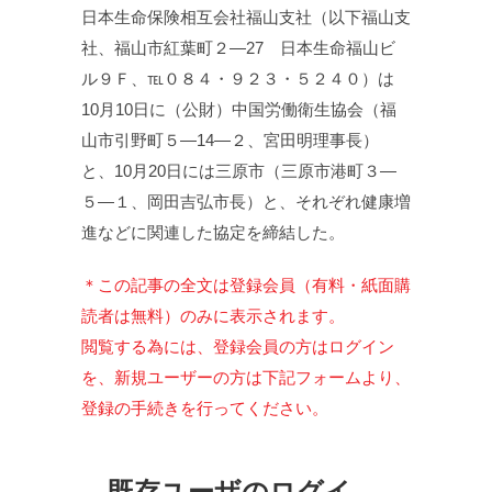
日本生命保険相互会社福山支社（以下福山支
社、福山市紅葉町２—27 日本生命福山ビ
ル９Ｆ、℡０８４・９２３・５２４０）は
10月10日に（公財）中国労働衛生協会（福
山市引野町５—14—２、宮田明理事長）
と、10月20日には三原市（三原市港町３—
５—１、岡田吉弘市長）と、それぞれ健康増
進などに関連した協定を締結した。
＊この記事の全文は登録会員（有料・紙面購
読者は無料）のみに表示されます。
閲覧する為には、登録会員の方はログイン
を、新規ユーザーの方は下記フォームより、
登録の手続きを行ってください。
既存ユーザのログイ