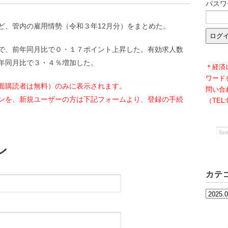
パスワ
ど、管内の雇用情勢（令和３年12月分）をまとめた。
で、前年同月比で０・１７ポイント上昇した。有効求人数
年同月比で３・４％増加した。
＊経済
ワード
面購読者は無料）のみに表示されます。
問い合
ンを、新規ユーザーの方は下記フォームより、登録の手続
（TEL
ン
カテ
カ
テ
ゴ