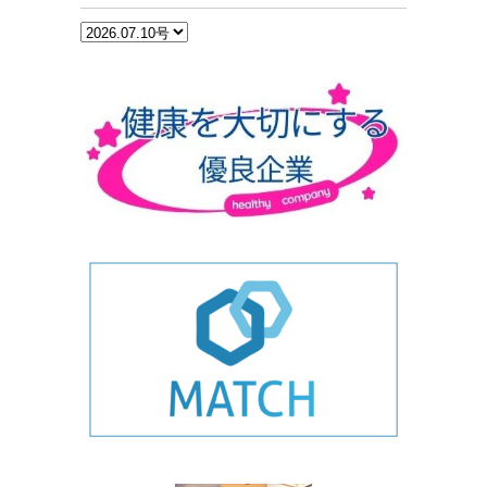
カ
テ
ゴ
リ
ー