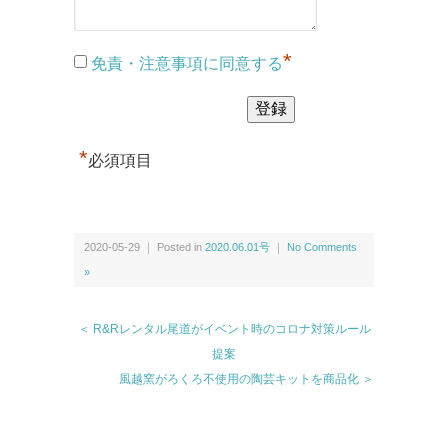
*
免責・注意事項に同意する
*
必須項目
2020-05-29 ｜ Posted in
2020.06.01号
｜
No Comments
»
＜ R&Rレンタル尾道がイベント時のコロナ対策ルール
提案
風越窯がろくろ不使用の陶芸キットを商品化 ＞